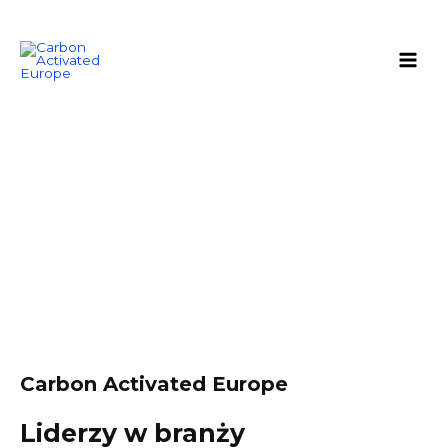
Skip
Main
to
Men
content
O nas
Carbon Activated Europe
Liderzy w branży