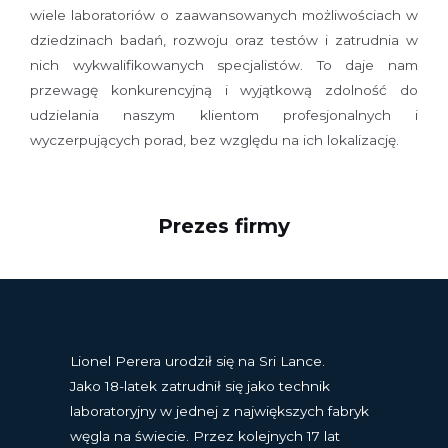
wiele laboratoriów o zaawansowanych możliwościach w
dziedzinach badań, rozwoju oraz testów i zatrudnia w
nich wykwalifikowanych specjalistów. To daje nam
przewagę konkurencyjną i wyjątkową zdolność do
udzielania naszym klientom profesjonalnych i
wyczerpujących porad, bez względu na ich lokalizację.
Prezes firmy
Lionel Perera urodził się na Sri Lance.
Jako 18-latek zatrudnił się jako technik
laboratoryjny w jednej z największych fabryk
węgla na świecie. Przez kolejnych 17 lat