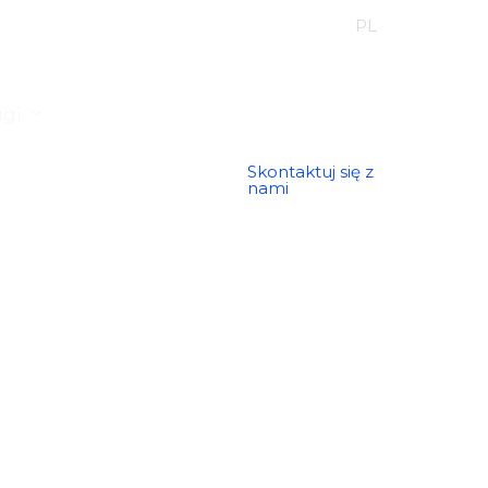
EN
FR
DE
PL
ES
ugi
Skontaktuj się z
nami
a