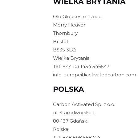
WIELKA BRYTANIA
Old Gloucester Road
Merry Heaven
Thornbury
Bristol
BS35 3LQ
Wielka Brytania
Tel.: +44 (0) 1454 546547
info-europe@activatedcarbon.com
POLSKA
Carbon Activated Sp. z o.o.
ul. Starodworska 1
80-137 Gdańsk
Polska
Tel.: +48 698 568 716