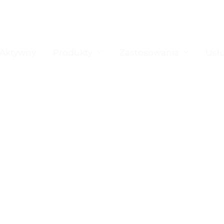
 Aktywny
Produkty
Zastosowania
Usł
towa rodzin