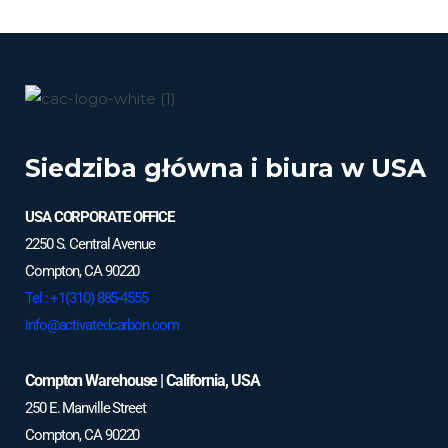
Siedziba główna i biura w USA
USA CORPORATE OFFICE
2250 S. Central Avenue
Compton, CA 90220
Tel.: +1(310) 885-4555
info@activatedcarbon.com
Compton Warehouse | California, USA
250 E. Manville Street
Compton, CA 90220