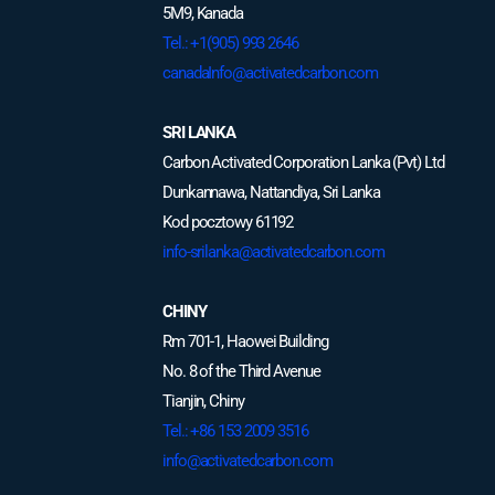
5M9, Kanada
Tel.: +1(905) 993 2646
canadaInfo@activatedcarbon.com
SRI LANKA
Carbon Activated Corporation Lanka (Pvt) Ltd
Dunkannawa, Nattandiya, Sri Lanka
Kod pocztowy 61192
info-srilanka@activatedcarbon.com
CHINY
Rm 701-1, Haowei Building
No. 8 of the Third Avenue
Tianjin, Chiny
Tel.: +86 153 2009 3516
info@activatedcarbon.com