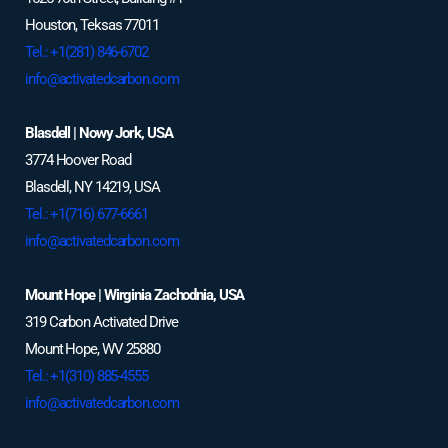
Houston, Teksas 77011
Tel.: +1(281) 846-6702
info@activatedcarbon.com
Blasdell | Nowy Jork, USA
3774 Hoover Road
Blasdell, NY 14219, USA
Tel.: +1(716) 677-6661
info@activatedcarbon.com
Mount Hope | Wirginia Zachodnia, USA
319 Carbon Activated Drive
Mount Hope, WV 25880
Tel.: +1(310) 885-4555
info@activatedcarbon.com