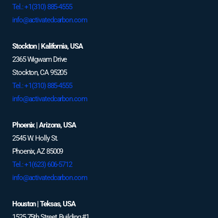
Tel.: +1(310) 885-4555
info@activatedcarbon.com
Stockton | Kalifornia, USA
2365 Wigwam Drive
Stockton, CA 95205
Tel.: +1(310) 885-4555
info@activatedcarbon.com
Phoenix | Arizona, USA
2545 W. Holly St.
Phoenix, AZ 85009
Tel.: +1(623) 606-5712
info@activatedcarbon.com
Houston | Teksas, USA
1525 75th Street, Building #1