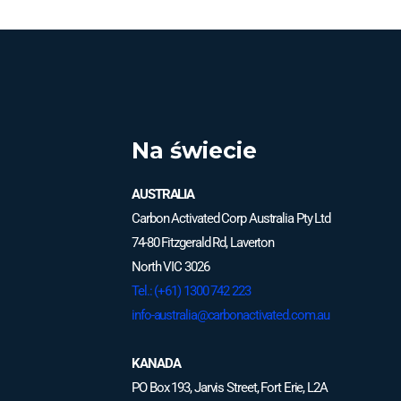
Na świecie
AUSTRALIA
Carbon Activated Corp Australia Pty Ltd
74-80 Fitzgerald Rd, Laverton
North VIC 3026
Tel.: (+61) 1300 742 223
info-australia@carbonactivated.com.au
KANADA
PO Box 193, Jarvis Street, Fort Erie, L2A