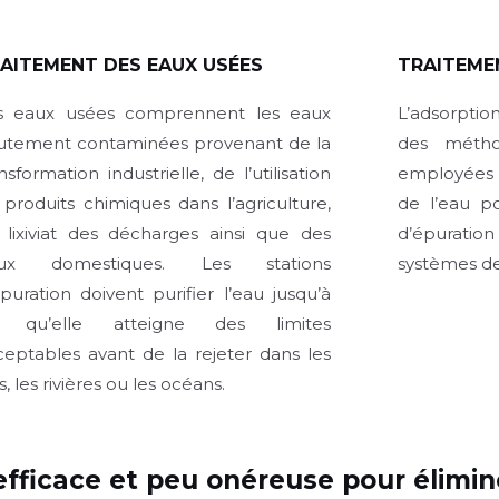
AITEMENT DES EAUX USÉES
TRAITEME
s eaux usées comprennent les eaux
L’adsorptio
utement contaminées provenant de la
des métho
nsformation industrielle, de l’utilisation
employées 
 produits chimiques dans l’agriculture,
de l’eau po
 lixiviat des décharges ainsi que des
d’épuratio
ux domestiques. Les stations
systèmes de
puration doivent purifier l’eau jusqu’à
 qu’elle atteigne des limites
ceptables avant de la rejeter dans les
s, les rivières ou les océans.
 efficace et peu onéreuse pour élimi