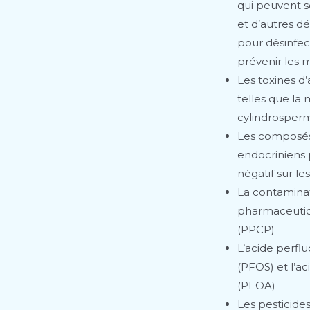
qui peuvent s
et d’autres dé
pour désinfec
prévenir les 
Les toxines d’
telles que la 
cylindrosperm
Les composés
endocriniens 
négatif sur l
La contaminat
pharmaceutiq
(PPCP)
L’acide perfl
(PFOS) et l’a
(PFOA)
Les pesticide