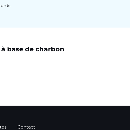
ourds
s à base de charbon
tes
Contact