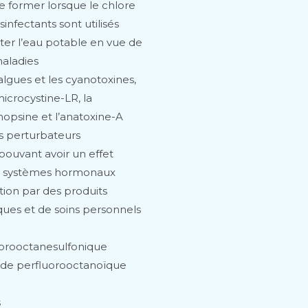
e former lorsque le chlore
sinfectants sont utilisés
ter l’eau potable en vue de
maladies
algues et les cyanotoxines,
microcystine-LR, la
opsine et l’anatoxine-A
 perturbateurs
pouvant avoir un effet
es systèmes hormonaux
ion par des produits
ues et de soins personnels
uorooctanesulfonique
cide perfluorooctanoïque
s