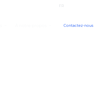
EN
FR
DE
PL
ES
es
À notre propos
Contactez-nous