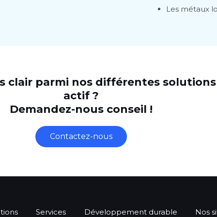
Les métaux l
us clair parmi nos différentes solution
actif ?
Demandez-nous conseil !
Contactez-nous
tions
Services
Développement durable
Nos si