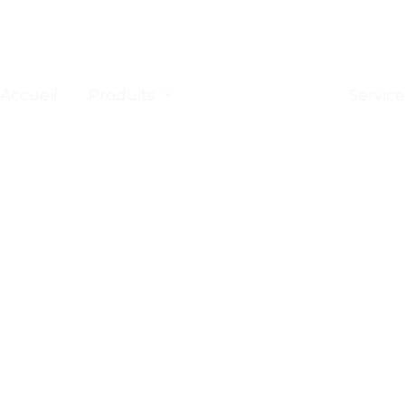
Accueil
Produits
Applications
Servic
nt de l’eau